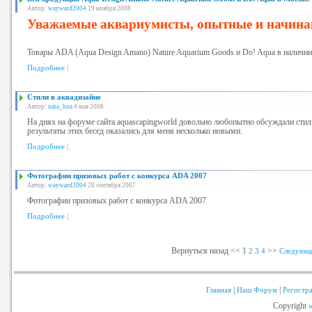
Автор:
wayward2004
19 ноября 2008
Уважаемые аквариумисты, опытные и начин
Товары ADA (Aqua Design Amano) Nature Aquarium Goods и Do! Aqua в наличии
Подробнее
|
Стили в аквадизайне
Автор:
nata_boa
4 мая 2008
На днях на форуме сайта aquascapingworld довольно любопытно обсуждали стили
результаты этих бесед оказались для меня несколько новыми.
Подробнее
|
Фотографии призовых работ с конкурса ADA 2007
Автор:
wayward2004
28 сентября 2007
Фотографии призовых работ с конкурса ADA 2007
Подробнее
|
Вернуться назад
<<
1
>>
2
3
4
Следующа
|
|
Главная
Наш Форум
Регистр
Copyright