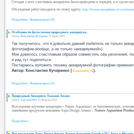
Сегодня у всех участников аквариумы были приведены в порядок, и я сделал не
Обсуждение работ находится по этому адресу:
http://forum.aquaplants.ru/viewfor
Подробнее
|
Комментарии (0)
Особенности фотосъемки природного аквариума.
Автор:
Константин Кучеренко
14 июня 2009
Так получилось, что я довольно давний любитель не только аква
фотографии вообще, а не только «аквариумной»).
Мне довелось счастливым образом совместить оба увлечения, по
и рад тут поделиться.
Постараюсь изложить технику аквариумной фотографии примените
Автор: Константин Кучеренко (
).
Konstantin_K
Подробнее
|
Комментарии (1)
Природный Аквариум Такаши Амано
Автор:
wayward2004
25 февраля 2009
Всесторонне изучение концепции «
Nature
Aquarium
», ее биохимических, эстетик
линейками продуктов компании Aqua
Design
Amano
–
Nature
Aquarium
Produc
Подробнее
|
Вся продукция Aqua Design Amano Nature Aquarium Goods и Do! Aqua в Москве