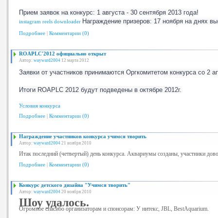
Прием заявок на конкурс: 1 августа - 30 сентября 2013 года!
Награждение призеров: 17 ноября на днях в
instagram reels downloader
Подробнее
|
Комментарии (0)
ROAPLC'2012 официально открыт
Автор:
wayward2004
12 марта 2012
Заявки от участников принимаются Оргкомитетом конкурса со 2 ап
Итоги ROAPLC 2012 будут подведены в октябре 2012г.
Условия конкурса
Подробнее
|
Комментарии (0)
Награждение участников конкурса учимся творить
Автор:
wayward2004
21 ноября 2010
Итак последний (четвертый) день конкурса. Аквариумы созданы, участники дов
Подробнее
|
Комментарии (0)
Конкурс детского дизайна "Учимся творить"
Автор:
wayward2004
20 ноября 2010
Шоу удалось.
Огромное спасибо организаторам и спонсорам: У
нитекс,
JBL, BestAquarium.